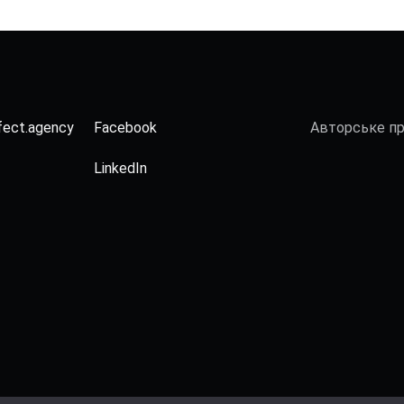
fect.agency
Facebook
Авторське п
LinkedIn