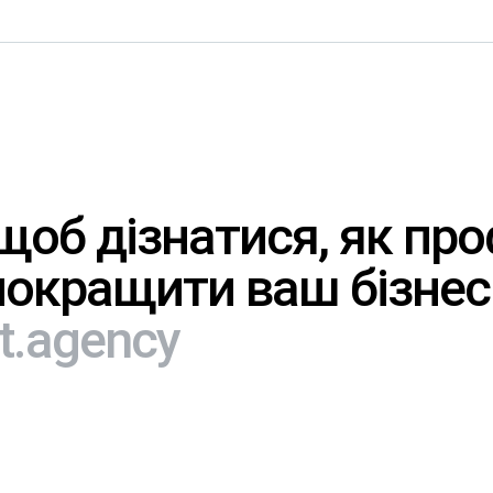
щоб
дізнатися,
як
про
покращити
ваш
бізнес
t.agency