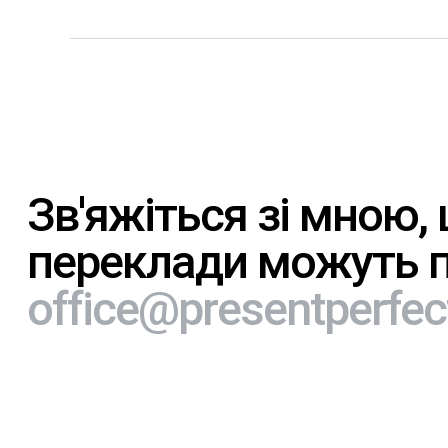
Зв'яжіться
зі
мною,
переклади
можуть
office@presentperfec