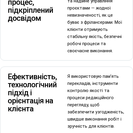
процес,
та надійне управління
проєктами — жодної
підкріплений
невизначеності, як це
досвідом
буває з фрілансерами. Мої
клієнти отримують
стабільну якість, безпечні
робочі процеси та
своєчасне виконання.
Ефективність,
Я використовую пам’ять
технологічний
перекладів, інструменти
контролю якості та
підхід і
процеси редакційного
орієнтація на
перегляду, щоб
клієнта
забезпечити узгодженість,
швидше виконання робіт і
зручність для клієнтів.