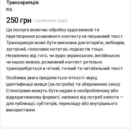
Транскрипція
від
250 грн
/ за хвилину аудіо
Ця послуга включає обробку аудіозаписів та
перетворення розмовного контенту на письмовий текст.
Транскрипція може бути виконана для інтерв'ю, вебінарів,
зустрічей, голосових нотаток, подкастів тощо.
Незалежно від того, чи аудіо українською, англійською
чи іншою мовою, розмовний контент ретельно
транскрибується в чіткий, точний та читабельний текст.
Особлива увага приділяється чіткості звуку,
ідентифікації мовця (за потреби) та збереженню сенсу.
Стенограми можуть бути надані в необробленому або
відредагованому форматі, залежно від потреб клієнта —
для публікації, субтитрів, перекладу або внутрішнього
використання.