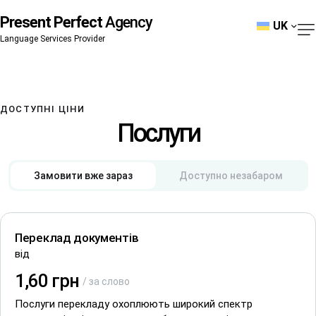
Present Perfect
Agency
UK
Language Services Provider
ДОСТУПНІ ЦІНИ
Послуги
Замовити вже зараз
Доступно незабаром
Переклад документів
Засвідчений переклад (українська-німецька)
від
N/A
1,60 грн
/ за слово
Наша служба присяжних перекладів пропонує засвідчені
переклади між українською та німецькою мовами, що
Послуги перекладу охоплюють широкий спектр