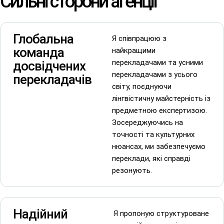
Сильні сторони агенції
Глобальна
Я співпрацюю з
команда
найкращими
перекладачами та усними
досвідчених
перекладачами з усього
перекладачів
світу, поєднуючи
лінгвістичну майстерність із
предметною експертизою.
Зосереджуючись на
точності та культурних
нюансах, ми забезпечуємо
переклади, які справді
резонують.
Надійний
Я пропоную структуроване