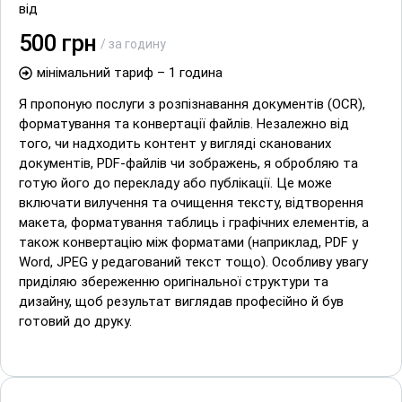
від
500 грн
/ за годину
мінімальний тариф – 1 година
Я пропоную послуги з розпізнавання документів (OCR),
форматування та конвертації файлів. Незалежно від
того, чи надходить контент у вигляді сканованих
документів, PDF-файлів чи зображень, я обробляю та
готую його до перекладу або публікації. Це може
включати вилучення та очищення тексту, відтворення
макета, форматування таблиць і графічних елементів, а
також конвертацію між форматами (наприклад, PDF у
Word, JPEG у редагований текст тощо). Особливу увагу
приділяю збереженню оригінальної структури та
дизайну, щоб результат виглядав професійно й був
готовий до друку.