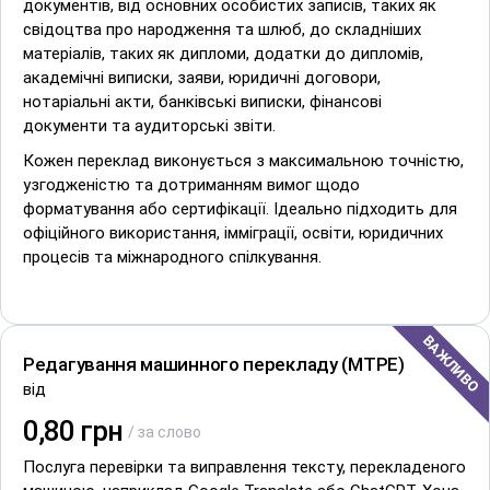
підходять для офіційних документів, що потребують
документів, від основних особистих записів, таких як
юридичного засвідчення, таких як свідоцтва про
свідоцтва про народження та шлюб, до складніших
народження, контракти та судові документи. Ця послуга
матеріалів, таких як дипломи, додатки до дипломів,
гарантує прийняття ваших документів державними
академічні виписки, заяви, юридичні договори,
органами, судами та іншими офіційними установами.
нотаріальні акти, банківські виписки, фінансові
документи та аудиторські звіти.
Зверніть увагу, що послуга присяжного перекладу
наразі недоступна, але буде запущена найближчим
Кожен переклад виконується з максимальною точністю,
часом. Слідкуйте за оновленнями — ми з
узгодженістю та дотриманням вимог щодо
нетерпінням чекаємо на можливість надавати вам
форматування або сертифікації. Ідеально підходить для
надійні та сертифіковані перекладацькі послуги
офіційного використання, імміграції, освіти, юридичних
найближчим часом.
процесів та міжнародного спілкування.
Дізнатись Більше
ВАЖЛИВО
Редагування машинного перекладу (MTPE)
від
0,80 грн
/ за слово
Послуга перевірки та виправлення тексту, перекладеного