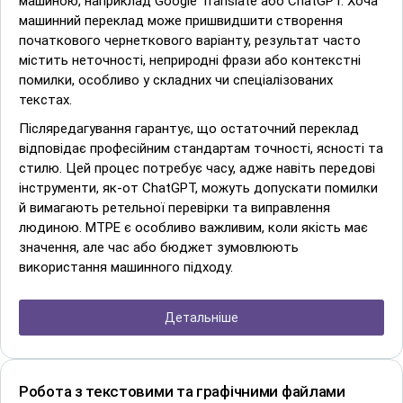
машиною, наприклад Google Translate або ChatGPT. Хоча
машинний переклад може пришвидшити створення
початкового чернеткового варіанту, результат часто
містить неточності, неприродні фрази або контекстні
помилки, особливо у складних чи спеціалізованих
текстах.
Післяредагування гарантує, що остаточний переклад
відповідає професійним стандартам точності, ясності та
стилю. Цей процес потребує часу, адже навіть передові
інструменти, як-от ChatGPT, можуть допускати помилки
й вимагають ретельної перевірки та виправлення
людиною. MTPE є особливо важливим, коли якість має
значення, але час або бюджет зумовлюють
використання машинного підходу.
Детальніше
Робота з текстовими та графічними файлами